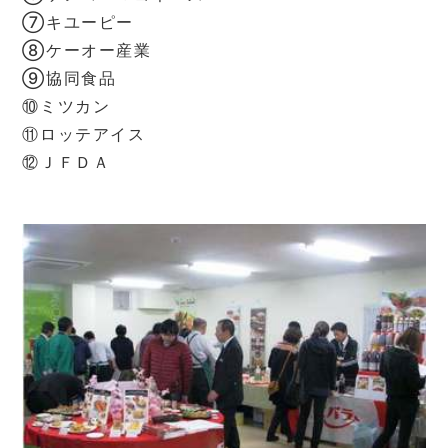
⑦キユーピー
⑧ケーオー産業
⑨協同食品
⑩ミツカン
⑪ロッテアイス
⑫ＪＦＤＡ