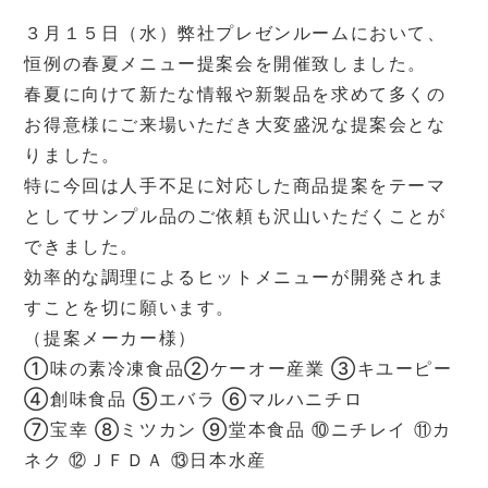
３月１５日（水）弊社プレゼンルームにおいて、
恒例の春夏メニュー提案会を開催致しました。
春夏に向けて新たな情報や新製品を求めて多くの
お得意様にご来場いただき大変盛況な提案会とな
りました。
特に今回は人手不足に対応した商品提案をテーマ
としてサンプル品のご依頼も沢山いただくことが
できました。
効率的な調理によるヒットメニューが開発されま
すことを切に願います。
（提案メーカー様）
①味の素冷凍食品②ケーオー産業 ③キユーピー
④創味食品 ⑤エバラ ⑥マルハニチロ
⑦宝幸 ⑧ミツカン ⑨堂本食品 ⑩ニチレイ ⑪カ
ネク ⑫ＪＦＤＡ ⑬日本水産